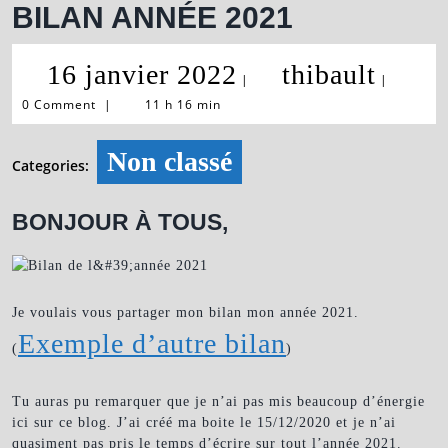
BILAN ANNÉE 2021
16
thibau
16 janvier 2022
thibault
|
|
0 Comment
|
11 h 16 min
janvier
2022
Non classé
Categories:
BONJOUR À TOUS,
Je voulais vous partager mon bilan mon année 2021.
Exemple d’autre bilan
(
)
Tu auras pu remarquer que je n’ai pas mis beaucoup d’énergie
ici sur ce blog. J’ai créé ma boite le 15/12/2020 et je n’ai
quasiment pas pris le temps d’écrire sur tout l’année 2021.