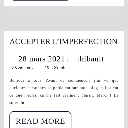
MORE
AC
ACCEPTER L’IMPERFECTION
L’
28
thibaul
28 mars 2021
thibault
|
|
0 Comment
|
10 h 58 min
mars
2021
Bonjour à tous, Avant de commencer, j’ai vu que
quelques personnes se perdaient sur mon blog et lisaient
ce que j’écris, ça me fait vraiment plaisir. Merci ! Le
sujet du
READ
READ MORE