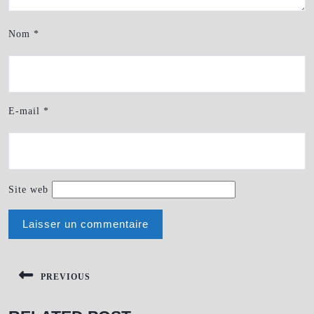
Nom
*
E-mail
*
Site web
NAVIGATION
DE
PREVIOUS
L’ARTICLE
Previous