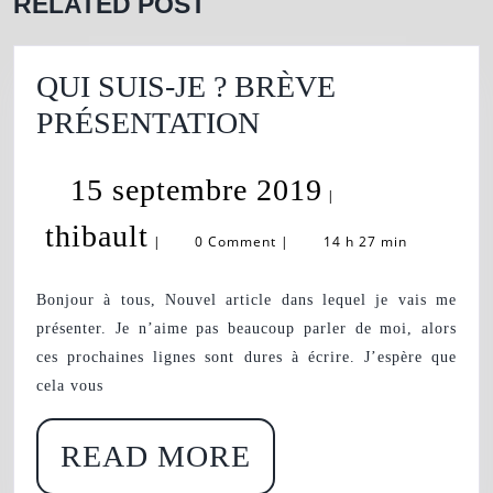
RELATED POST
post:
QUI SUIS-JE ? BRÈVE
QUI
PRÉSENTATION
SUIS-
15
15 septembre 2019
JE
|
?
thibault
septembre
thibault
|
0 Comment
|
14 h 27 min
BRÈVE
2019
PRÉSENTATION
Bonjour à tous, Nouvel article dans lequel je vais me
présenter. Je n’aime pas beaucoup parler de moi, alors
ces prochaines lignes sont dures à écrire. J’espère que
cela vous
READ
READ MORE