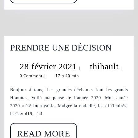
MORE
PREN
PRENDRE UNE DÉCISION
UNE
28
thiba
28 février 2021
thibault
DÉCIS
|
|
0 Comment
|
17 h 40 min
février
2021
Bonjour à tous, Les grandes décisions font les grands
Hommes. Voilà ma pensé de l’année 2020. Mon année
2020 a été incroyable. Malgré la maladie, les difficultés,
la Covid19, j’ai
READ
READ MORE