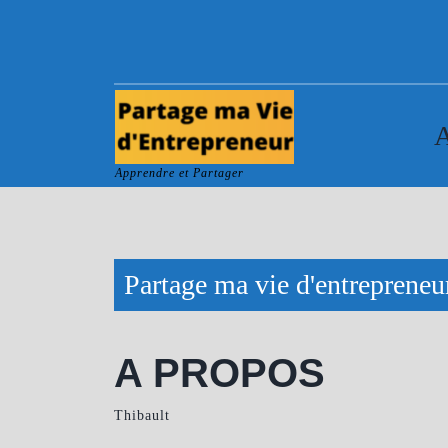
Skip
to
content
Apprendre et Partager
Partage ma vie d'entrepreneu
A PROPOS
Thibault